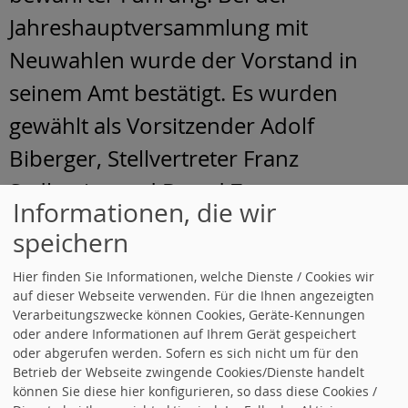
Jahreshauptversammlung mit
Neuwahlen wurde der Vorstand in
seinem Amt bestätigt. Es wurden
gewählt als Vorsitzender Adolf
Biberger, Stellvertreter Franz
Sedlmeier und Bernd Zauner.
Informationen, die wir
2001
speichern
Neuwahl der Vorstandschaft am
Hier finden Sie Informationen, welche Dienste / Cookies wir
auf dieser Webseite verwenden. Für die Ihnen angezeigten
06.05. Der SPD-Ortsverein bleibt unter
Verarbeitungszwecke können Cookies, Geräte-Kennungen
bewährter Führung. Bei der
oder andere Informationen auf Ihrem Gerät gespeichert
oder abgerufen werden. Sofern es sich nicht um für den
Jahreshauptversammlung mit
Betrieb der Webseite zwingende Cookies/Dienste handelt
können Sie diese hier konfigurieren, so dass diese Cookies /
Neuwahlen wurde der Vorstand in