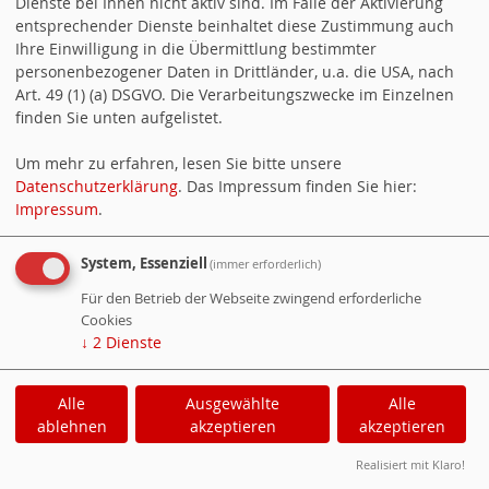
Dienste bei Ihnen nicht aktiv sind. Im Falle der Aktivierung
entsprechender Dienste beinhaltet diese Zustimmung auch
seinem Amt bestätigt. Es wurden
Ihre Einwilligung in die Übermittlung bestimmter
gewählt als Vorsitzender Adolf
personenbezogener Daten in Drittländer, u.a. die USA, nach
Art. 49 (1) (a) DSGVO. Die Verarbeitungszwecke im Einzelnen
Biberger, Stellvertreter Franz
finden Sie unten aufgelistet.
Sedlmeier und Bernd Zauner.
Um mehr zu erfahren, lesen Sie bitte unsere
Datenschutzerklärung
. Das Impressum finden Sie hier:
2003
Impressum
.
Neuwahl der Vorstandschaft am
System, Essenziell
(immer erforderlich)
23.11. Der SPD-Ortsverein bleibt unter
Für den Betrieb der Webseite zwingend erforderliche
bewährter Führung. Bei der
Cookies
↓
2
Dienste
Jahreshauptversammlung mit
Neuwahlen wurde der Vorstand in
Alle
Ausgewählte
Alle
ablehnen
akzeptieren
akzeptieren
seinem Amt bestätigt. Es wurden
Realisiert mit Klaro!
gewählt als Vorsitzender Adolf